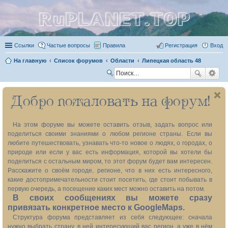
RuPLANET.TOP
Ссылки
Частые вопросы
Правила
Регистрация
Вход
На главную
Список форумов
Области
Липецкая область 48
П
ои
Добро пожаловать на форум!
ск
На этом форуме вы можете оставить отзыв, задать вопрос или
поделиться своими знаниями о любом регионе страны. Если вы
любите путешествовать, узнавать что-то новое о людях, о городах, о
природе или если у вас есть информация, которой вы хотели бы
поделиться с остальным миром, то этот форум будет вам интересен.
Расскажите о своём городе, регионе, что в них есть интересного,
какие достопримечательности стоит посетить, где стоит побывать в
первую очередь, а посещение каких мест можно оставить на потом.
В своих сообщениях вы можете сразу
привязать конкретное место к GoogleMaps.
Структура форума представляет из себя следующее: сначала
нужно выбрать страну, в ней интересующий вас регион, а уже в нём