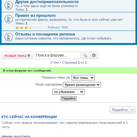
Другие достопримечательности
то, о чём здесь ещё не было упомянуто
Темы:
1
Привет из прошлого
исторические факты, развалины, то, что было и чего сейчас уже нет
Темы:
1
Рейтинг: 50%
Отзывы о посещении региона
ваши путевые заметки, что запомнилось, где стоит побывать
Новая тема
0 тем • Страница
1
из
1
В этом форуме нет сообщений.
Показать темы за:
Поле сортировки
Перейти
КТО СЕЙЧАС НА КОНФЕРЕНЦИИ
Сейчас этот форум просматривают: нет зарегистрированных пользователей и 1
гость