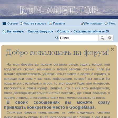
RuPLANET.TOP
Ссылки
Частые вопросы
Правила
Регистрация
Вход
На главную
Список форумов
Области
Сахалинская область 65
П
ои
Добро пожаловать на форум!
ск
На этом форуме вы можете оставить отзыв, задать вопрос или
поделиться своими знаниями о любом регионе страны. Если вы
любите путешествовать, узнавать что-то новое о людях, о городах, о
природе или если у вас есть информация, которой вы хотели бы
поделиться с остальным миром, то этот форум будет вам интересен.
Расскажите о своём городе, регионе, что в них есть интересного,
какие достопримечательности стоит посетить, где стоит побывать в
первую очередь, а посещение каких мест можно оставить на потом.
В своих сообщениях вы можете сразу
привязать конкретное место к GoogleMaps.
Структура форума представляет из себя следующее: сначала
нужно выбрать страну, в ней интересующий вас регион, а уже в нём