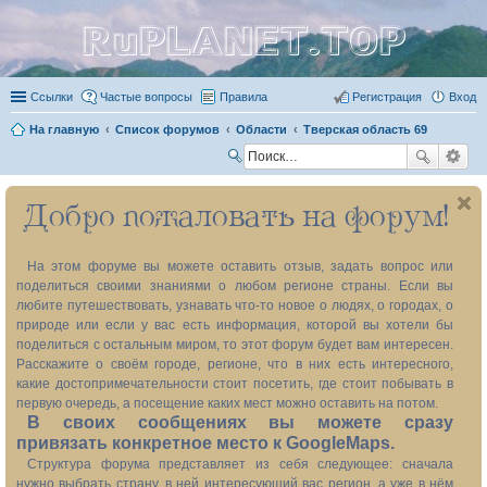
RuPLANET.TOP
Ссылки
Частые вопросы
Правила
Регистрация
Вход
На главную
Список форумов
Области
Тверская область 69
П
ои
Добро пожаловать на форум!
ск
На этом форуме вы можете оставить отзыв, задать вопрос или
поделиться своими знаниями о любом регионе страны. Если вы
любите путешествовать, узнавать что-то новое о людях, о городах, о
природе или если у вас есть информация, которой вы хотели бы
поделиться с остальным миром, то этот форум будет вам интересен.
Расскажите о своём городе, регионе, что в них есть интересного,
какие достопримечательности стоит посетить, где стоит побывать в
первую очередь, а посещение каких мест можно оставить на потом.
В своих сообщениях вы можете сразу
привязать конкретное место к GoogleMaps.
Структура форума представляет из себя следующее: сначала
нужно выбрать страну, в ней интересующий вас регион, а уже в нём