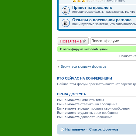
Рейтинг: 50%
Привет из прошлого
исторические факты, развалины, то, что
Отзывы о посещении региона
ваши путевые заметки, что запомнилось,
Новая тема
В этом форуме нет сообщений.
Показать 
Вернуться к списку форумов
КТО СЕЙЧАС НА КОНФЕРЕНЦИИ
Сейчас этот форум просматривают: нет зарегистр
ПРАВА ДОСТУПА
Вы
не можете
начинать темы
Вы
не можете
отвечать на сообщения
Вы
не можете
редактировать свои сообщения
Вы
не можете
удалять свои сообщения
Вы
не можете
добавлять вложения
На главную
Список форумов