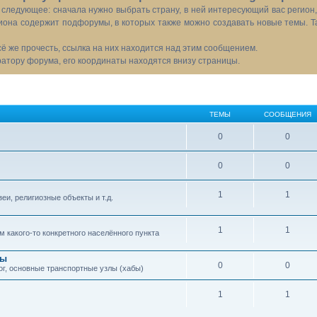
следующее: сначала нужно выбрать страну, в ней интересующий вас регион
иона содержит подфорумы, в которых также можно создавать новые темы. Т
всё же прочесть, ссылка на них находится над этим сообщением.
тору форума, его координаты находятся внизу страницы.
ТЕМЫ
СООБЩЕНИЯ
0
0
0
0
1
1
еи, религиозные объекты и т.д.
1
1
 какого-то конкретного населённого пункта
сы
0
0
ог, основные транспортные узлы (хабы)
1
1