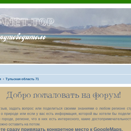
ANET.TOP
теводитель
и
Тульская область 71
Добро пожаловать на форум!
зыв, задать вопрос или поделиться своими знаниями о любом регионе ст
х, о природе или если у вас есть информация, которой вы хотели бы подел
 городе, регионе, что в них есть интересного, какие достопримечательност
ожно оставить на потом.
е сразу привязать конкретное место к GoogleMaps.