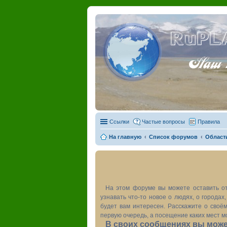
RuPL
Наш пу
Ссылки
Частые вопросы
Правила
На главную
Список форумов
Област
На этом форуме вы можете оставить от
узнавать что-то новое о людях, о города
будет вам интересен. Расскажите о своём
первую очередь, а посещение каких мест м
В своих сообщениях вы может