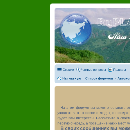
RuPL
Наш пу
Ссылки
Частые вопросы
Правила
На главную
Список форумов
Автоно
На этом форуме вы можете оставить от
узнавать что-то новое о людях, о города
будет вам интересен. Расскажите о своём
первую очередь, а посещение каких мест м
В своих сообщениях вы может