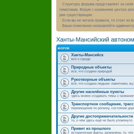
Структура форума представляет из себя 
тематикам. Форум с названием центра рег
уже существующие.
Если вы не читали правила, то стоит их 
Ваши пожелания направляйте администра
Ханты-Мансийский автоном
ФОРУМ
Ханты-Мансийск
всё о городе
Природные объекты
всё, что создано природой
Рукотворные объекты
всё, что создано людьми: памятники, муз
Другие населённые пункты
здесь можно создавать темы с названием
Транспортное сообщение, трас
перемещение по региону, состояние дор
Другие достопримечательности
то, о чём здесь ещё не было упомянуто
Привет из прошлого
исторические факты, развалины, то, что