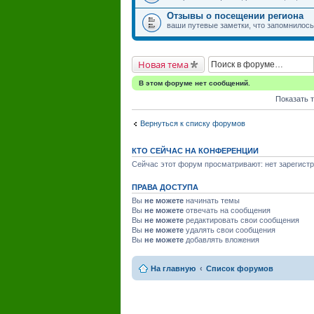
Отзывы о посещении региона
ваши путевые заметки, что запомнилось,
Новая тема
В этом форуме нет сообщений.
Показать 
Вернуться к списку форумов
КТО СЕЙЧАС НА КОНФЕРЕНЦИИ
Сейчас этот форум просматривают: нет зарегистр
ПРАВА ДОСТУПА
Вы
не можете
начинать темы
Вы
не можете
отвечать на сообщения
Вы
не можете
редактировать свои сообщения
Вы
не можете
удалять свои сообщения
Вы
не можете
добавлять вложения
На главную
Список форумов