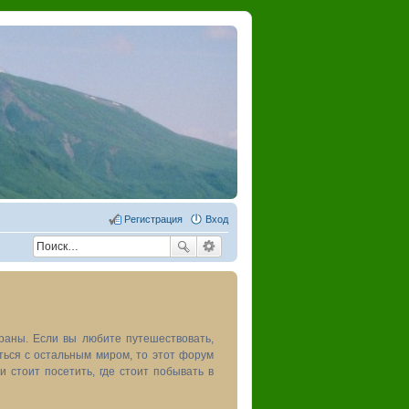
Регистрация
Вход
раны. Если вы любите путешествовать,
иться с остальным миром, то этот форум
и стоит посетить, где стоит побывать в