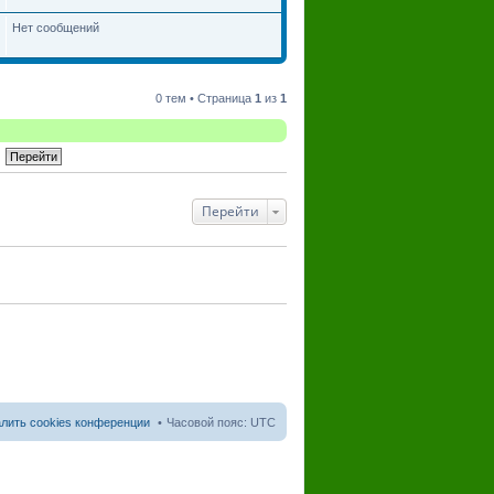
Нет сообщений
0 тем • Страница
1
из
1
Перейти
лить cookies конференции
Часовой пояс:
UTC