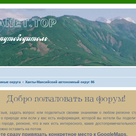
ANET.TOP
теводитель
мные округа
Ханты-Мансийский автономный округ 86
Добро пожаловать на форум!
зыв, задать вопрос или поделиться своими знаниями о любом регионе ст
х, о природе или если у вас есть информация, которой вы хотели бы подел
 городе, регионе, что в них есть интересного, какие достопримечательност
ожно оставить на потом.
е сразу привязать конкретное место к GoogleMaps.