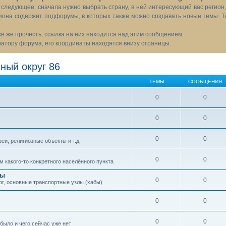
следующее: сначала нужно выбрать страну, в ней интересующий вас регион
иона содержит подфорумы, в которых также можно создавать новые темы. Т
всё же прочесть, ссылка на них находится над этим сообщением.
тору форума, его координаты находятся внизу страницы.
ный округ 86
ТЕМЫ
СООБЩЕНИЯ
0
0
0
0
0
0
еи, религиозные объекты и т.д.
0
0
 какого-то конкретного населённого пункта
сы
0
0
ог, основные транспортные узлы (хабы)
0
0
0
0
 было и чего сейчас уже нет