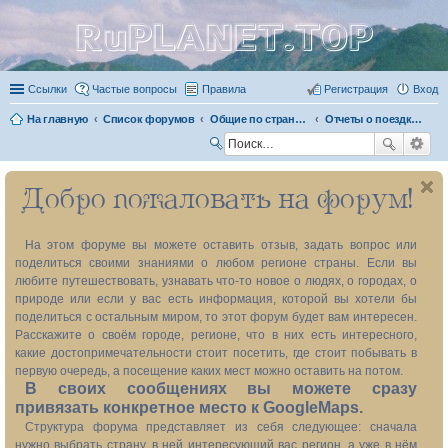
RuPLANET.TOP
Ссылки
Частые вопросы
Правила
Регистрация
Вход
На главную
Список форумов
Общие по стране темы
Отчеты о поездках сразу по нескольким регионам
П
ои
Добро пожаловать на форум!
ск
На этом форуме вы можете оставить отзыв, задать вопрос или
поделиться своими знаниями о любом регионе страны. Если вы
любите путешествовать, узнавать что-то новое о людях, о городах, о
природе или если у вас есть информация, которой вы хотели бы
поделиться с остальным миром, то этот форум будет вам интересен.
Расскажите о своём городе, регионе, что в них есть интересного,
какие достопримечательности стоит посетить, где стоит побывать в
первую очередь, а посещение каких мест можно оставить на потом.
В своих сообщениях вы можете сразу
привязать конкретное место к GoogleMaps.
Структура форума представляет из себя следующее: сначала
нужно выбрать страну, в ней интересующий вас регион, а уже в нём