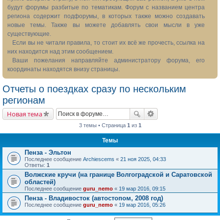
будут форумы разбитые по тематикам. Форум с названием центра
региона содержит подфорумы, в которых также можно создавать
новые темы. Также вы можете добавлять свои мысли в уже
существующие.
Если вы не читали правила, то стоит их всё же прочесть, ссылка на
них находится над этим сообщением.
Ваши пожелания направляйте администратору форума, его
координаты находятся внизу страницы.
Отчеты о поездках сразу по нескольким
регионам
Новая тема
3 темы • Страница
1
из
1
Темы
Пенза - Эльтон
Последнее сообщение
Archiescems
«
21 ноя 2025, 04:33
Ответы:
1
Волжские кручи (на границе Волгоградской и Cаратовской
областей)
Последнее сообщение
guru_nemo
«
19 мар 2016, 09:15
Пенза - Владивосток (автостопом, 2008 год)
Последнее сообщение
guru_nemo
«
19 мар 2016, 05:26