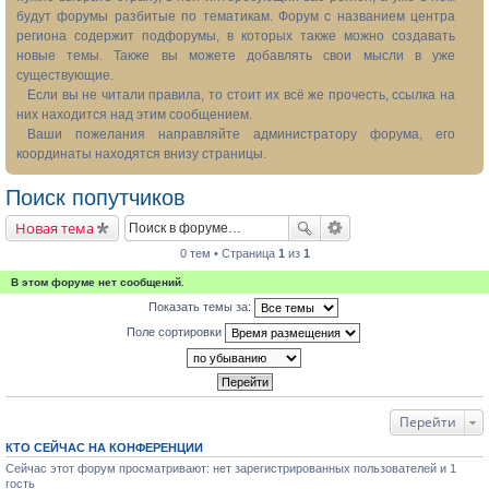
будут форумы разбитые по тематикам. Форум с названием центра
региона содержит подфорумы, в которых также можно создавать
новые темы. Также вы можете добавлять свои мысли в уже
существующие.
Если вы не читали правила, то стоит их всё же прочесть, ссылка на
них находится над этим сообщением.
Ваши пожелания направляйте администратору форума, его
координаты находятся внизу страницы.
Поиск попутчиков
Новая тема
0 тем • Страница
1
из
1
В этом форуме нет сообщений.
Показать темы за:
Поле сортировки
Перейти
КТО СЕЙЧАС НА КОНФЕРЕНЦИИ
Сейчас этот форум просматривают: нет зарегистрированных пользователей и 1
гость