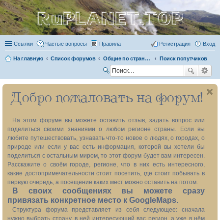
RuPLANET.TOP
Ссылки
Частые вопросы
Правила
Регистрация
Вход
На главную
Список форумов
Общие по стране темы
Поиск попутчиков
П
ои
Добро пожаловать на форум!
ск
На этом форуме вы можете оставить отзыв, задать вопрос или
поделиться своими знаниями о любом регионе страны. Если вы
любите путешествовать, узнавать что-то новое о людях, о городах, о
природе или если у вас есть информация, которой вы хотели бы
поделиться с остальным миром, то этот форум будет вам интересен.
Расскажите о своём городе, регионе, что в них есть интересного,
какие достопримечательности стоит посетить, где стоит побывать в
первую очередь, а посещение каких мест можно оставить на потом.
В своих сообщениях вы можете сразу
привязать конкретное место к GoogleMaps.
Структура форума представляет из себя следующее: сначала
нужно выбрать страну, в ней интересующий вас регион, а уже в нём