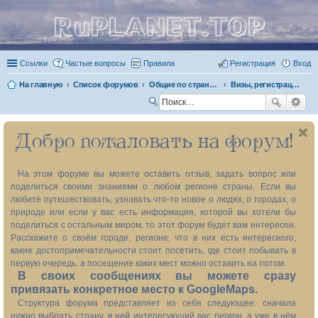
RuPLANET.TOP
Ссылки
Частые вопросы
Правила
Регистрация
Вход
На главную
Список форумов
Общие по стране темы
Визы, регистрация, пропуска в погранзоны и прочие документы
П
ои
Добро пожаловать на форум!
ск
На этом форуме вы можете оставить отзыв, задать вопрос или
поделиться своими знаниями о любом регионе страны. Если вы
любите путешествовать, узнавать что-то новое о людях, о городах, о
природе или если у вас есть информация, которой вы хотели бы
поделиться с остальным миром, то этот форум будет вам интересен.
Расскажите о своём городе, регионе, что в них есть интересного,
какие достопримечательности стоит посетить, где стоит побывать в
первую очередь, а посещение каких мест можно оставить на потом.
В своих сообщениях вы можете сразу
привязать конкретное место к GoogleMaps.
Структура форума представляет из себя следующее: сначала
нужно выбрать страну, в ней интересующий вас регион, а уже в нём