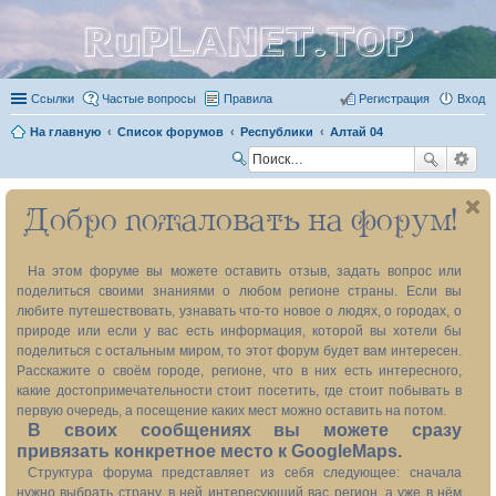
RuPLANET.TOP
Ссылки
Частые вопросы
Правила
Регистрация
Вход
На главную
Список форумов
Республики
Алтай 04
П
ои
Добро пожаловать на форум!
ск
На этом форуме вы можете оставить отзыв, задать вопрос или
поделиться своими знаниями о любом регионе страны. Если вы
любите путешествовать, узнавать что-то новое о людях, о городах, о
природе или если у вас есть информация, которой вы хотели бы
поделиться с остальным миром, то этот форум будет вам интересен.
Расскажите о своём городе, регионе, что в них есть интересного,
какие достопримечательности стоит посетить, где стоит побывать в
первую очередь, а посещение каких мест можно оставить на потом.
В своих сообщениях вы можете сразу
привязать конкретное место к GoogleMaps.
Структура форума представляет из себя следующее: сначала
нужно выбрать страну, в ней интересующий вас регион, а уже в нём