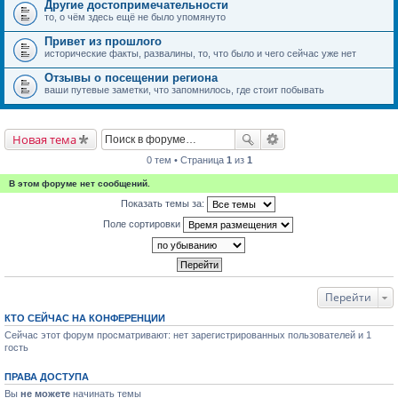
Другие достопримечательности
то, о чём здесь ещё не было упомянуто
Привет из прошлого
исторические факты, развалины, то, что было и чего сейчас уже нет
Отзывы о посещении региона
ваши путевые заметки, что запомнилось, где стоит побывать
Новая тема
0 тем • Страница
1
из
1
В этом форуме нет сообщений.
Показать темы за:
Поле сортировки
Перейти
КТО СЕЙЧАС НА КОНФЕРЕНЦИИ
Сейчас этот форум просматривают: нет зарегистрированных пользователей и 1
гость
ПРАВА ДОСТУПА
Вы
не можете
начинать темы