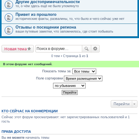
Другие достопримечательности
то, о чём здесь ещё не было упомянуто
Привет из прошлого
исторические факты, развалины, то, что было и чего сейчас уже нет
Отзывы о посещении региона
ваши путевые заметки, что запомнилось, где стоит побывать
Новая тема
0 тем • Страница
1
из
1
В этом форуме нет сообщений.
Показать темы за:
Поле сортировки
Перейти
КТО СЕЙЧАС НА КОНФЕРЕНЦИИ
Сейчас этот форум просматривают: нет зарегистрированных пользователей и 1
гость
ПРАВА ДОСТУПА
Вы
не можете
начинать темы