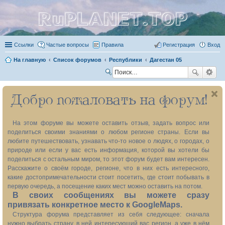
RuPLANET.TOP
Ссылки
Частые вопросы
Правила
Регистрация
Вход
На главную
Список форумов
Республики
Дагестан 05
П
ои
Добро пожаловать на форум!
ск
На этом форуме вы можете оставить отзыв, задать вопрос или
поделиться своими знаниями о любом регионе страны. Если вы
любите путешествовать, узнавать что-то новое о людях, о городах, о
природе или если у вас есть информация, которой вы хотели бы
поделиться с остальным миром, то этот форум будет вам интересен.
Расскажите о своём городе, регионе, что в них есть интересного,
какие достопримечательности стоит посетить, где стоит побывать в
первую очередь, а посещение каких мест можно оставить на потом.
В своих сообщениях вы можете сразу
привязать конкретное место к GoogleMaps.
Структура форума представляет из себя следующее: сначала
нужно выбрать страну, в ней интересующий вас регион, а уже в нём