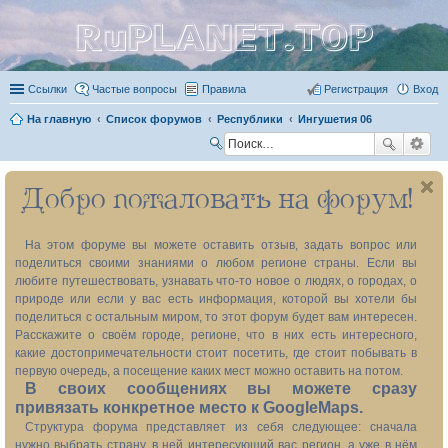
RuPLANET.TOP
Ссылки
Частые вопросы
Правила
Регистрация
Вход
На главную
Список форумов
Республики
Ингушетия 06
П
ои
Добро пожаловать на форум!
ск
На этом форуме вы можете оставить отзыв, задать вопрос или
поделиться своими знаниями о любом регионе страны. Если вы
любите путешествовать, узнавать что-то новое о людях, о городах, о
природе или если у вас есть информация, которой вы хотели бы
поделиться с остальным миром, то этот форум будет вам интересен.
Расскажите о своём городе, регионе, что в них есть интересного,
какие достопримечательности стоит посетить, где стоит побывать в
первую очередь, а посещение каких мест можно оставить на потом.
В своих сообщениях вы можете сразу
привязать конкретное место к GoogleMaps.
Структура форума представляет из себя следующее: сначала
нужно выбрать страну, в ней интересующий вас регион, а уже в нём