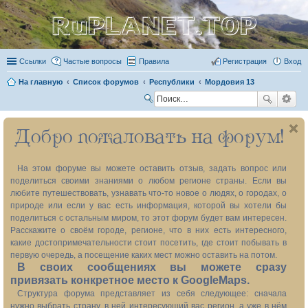
RuPLANET.TOP
Ссылки
Частые вопросы
Правила
Регистрация
Вход
На главную
Список форумов
Республики
Мордовия 13
П
ои
Добро пожаловать на форум!
ск
На этом форуме вы можете оставить отзыв, задать вопрос или
поделиться своими знаниями о любом регионе страны. Если вы
любите путешествовать, узнавать что-то новое о людях, о городах, о
природе или если у вас есть информация, которой вы хотели бы
поделиться с остальным миром, то этот форум будет вам интересен.
Расскажите о своём городе, регионе, что в них есть интересного,
какие достопримечательности стоит посетить, где стоит побывать в
первую очередь, а посещение каких мест можно оставить на потом.
В своих сообщениях вы можете сразу
привязать конкретное место к GoogleMaps.
Структура форума представляет из себя следующее: сначала
нужно выбрать страну, в ней интересующий вас регион, а уже в нём