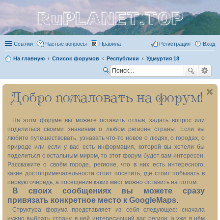
RuPLANET.TOP
Ссылки
Частые вопросы
Правила
Регистрация
Вход
На главную
Список форумов
Республики
Удмуртия 18
П
ои
Добро пожаловать на форум!
ск
На этом форуме вы можете оставить отзыв, задать вопрос или
поделиться своими знаниями о любом регионе страны. Если вы
любите путешествовать, узнавать что-то новое о людях, о городах, о
природе или если у вас есть информация, которой вы хотели бы
поделиться с остальным миром, то этот форум будет вам интересен.
Расскажите о своём городе, регионе, что в них есть интересного,
какие достопримечательности стоит посетить, где стоит побывать в
первую очередь, а посещение каких мест можно оставить на потом.
В своих сообщениях вы можете сразу
привязать конкретное место к GoogleMaps.
Структура форума представляет из себя следующее: сначала
нужно выбрать страну, в ней интересующий вас регион, а уже в нём