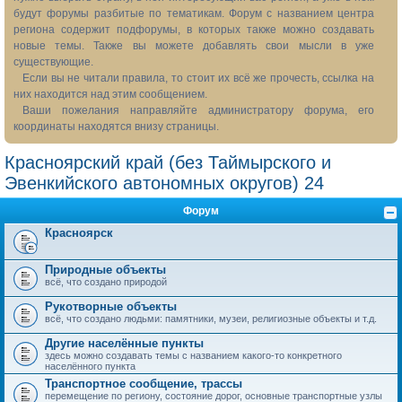
будут форумы разбитые по тематикам. Форум с названием центра
региона содержит подфорумы, в которых также можно создавать
новые темы. Также вы можете добавлять свои мысли в уже
существующие.
Если вы не читали правила, то стоит их всё же прочесть, ссылка на
них находится над этим сообщением.
Ваши пожелания направляйте администратору форума, его
координаты находятся внизу страницы.
Красноярский край (без Таймырского и
Эвенкийского автономных округов) 24
Форум
Красноярск
Природные объекты
всё, что создано природой
Рукотворные объекты
всё, что создано людьми: памятники, музеи, религиозные объекты и т.д.
Другие населённые пункты
здесь можно создавать темы с названием какого-то конкретного
населённого пункта
Транспортное сообщение, трассы
перемещение по региону, состояние дорог, основные транспортные узлы