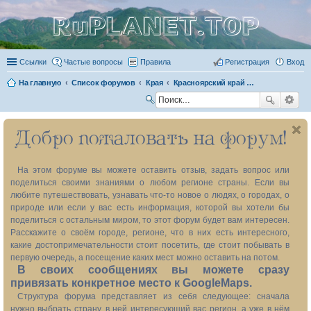
RuPLANET.TOP
Ссылки
Частые вопросы
Правила
Регистрация
Вход
На главную
Список форумов
Края
Красноярский край (без Таймырского и Эвенкийского автономных округов) 24
П
ои
Добро пожаловать на форум!
ск
На этом форуме вы можете оставить отзыв, задать вопрос или
поделиться своими знаниями о любом регионе страны. Если вы
любите путешествовать, узнавать что-то новое о людях, о городах, о
природе или если у вас есть информация, которой вы хотели бы
поделиться с остальным миром, то этот форум будет вам интересен.
Расскажите о своём городе, регионе, что в них есть интересного,
какие достопримечательности стоит посетить, где стоит побывать в
первую очередь, а посещение каких мест можно оставить на потом.
В своих сообщениях вы можете сразу
привязать конкретное место к GoogleMaps.
Структура форума представляет из себя следующее: сначала
нужно выбрать страну, в ней интересующий вас регион, а уже в нём