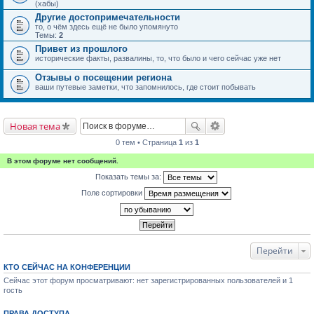
(хабы)
Другие достопримечательности
то, о чём здесь ещё не было упомянуто
Темы:
2
Привет из прошлого
исторические факты, развалины, то, что было и чего сейчас уже нет
Отзывы о посещении региона
ваши путевые заметки, что запомнилось, где стоит побывать
Новая тема
0 тем • Страница
1
из
1
В этом форуме нет сообщений.
Показать темы за:
Поле сортировки
Перейти
КТО СЕЙЧАС НА КОНФЕРЕНЦИИ
Сейчас этот форум просматривают: нет зарегистрированных пользователей и 1
гость
ПРАВА ДОСТУПА