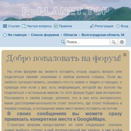
RuPLANET.TOP
Ссылки
Частые вопросы
Правила
Регистрация
Вход
На главную
Список форумов
Области
Волгоградская область 34
П
ои
Добро пожаловать на форум!
ск
На этом форуме вы можете оставить отзыв, задать вопрос или
поделиться своими знаниями о любом регионе страны. Если вы
любите путешествовать, узнавать что-то новое о людях, о городах, о
природе или если у вас есть информация, которой вы хотели бы
поделиться с остальным миром, то этот форум будет вам интересен.
Расскажите о своём городе, регионе, что в них есть интересного,
какие достопримечательности стоит посетить, где стоит побывать в
первую очередь, а посещение каких мест можно оставить на потом.
В своих сообщениях вы можете сразу
привязать конкретное место к GoogleMaps.
Структура форума представляет из себя следующее: сначала
нужно выбрать страну, в ней интересующий вас регион, а уже в нём