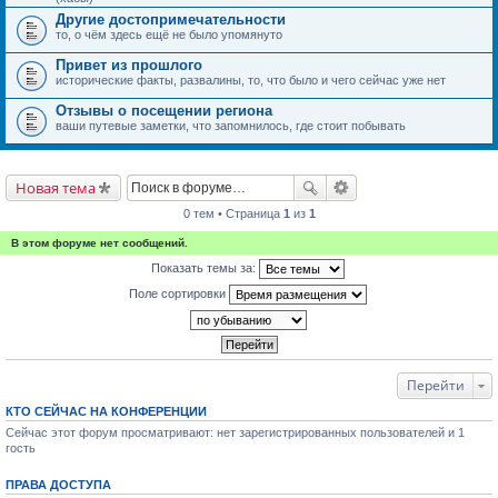
Другие достопримечательности
то, о чём здесь ещё не было упомянуто
Привет из прошлого
исторические факты, развалины, то, что было и чего сейчас уже нет
Отзывы о посещении региона
ваши путевые заметки, что запомнилось, где стоит побывать
Новая тема
0 тем • Страница
1
из
1
В этом форуме нет сообщений.
Показать темы за:
Поле сортировки
Перейти
КТО СЕЙЧАС НА КОНФЕРЕНЦИИ
Сейчас этот форум просматривают: нет зарегистрированных пользователей и 1
гость
ПРАВА ДОСТУПА