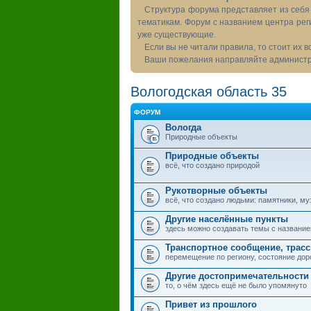
Структура форума представляет из себя 
тематикам. Форум с названием центра рег
уже существующие.
Если вы не читали правила, то стоит их 
Ваши пожелания направляйте администра
Вологодская область 35
ФОРУМ
Вологда
Природные объекты
Природные объекты
всё, что создано природой
Рукотворные объекты
всё, что создано людьми: памятники, муз
Другие населённые пункты
здесь можно создавать темы с названием
Транспортное сообщение, трас
перемещение по региону, состояние дор
Другие достопримечательности
то, о чём здесь ещё не было упомянуто
Привет из прошлого