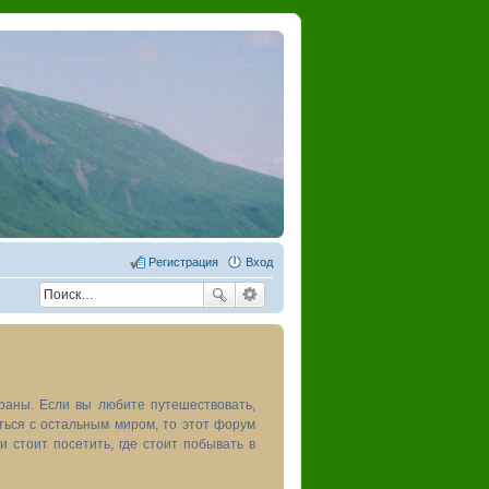
Регистрация
Вход
раны. Если вы любите путешествовать,
иться с остальным миром, то этот форум
и стоит посетить, где стоит побывать в