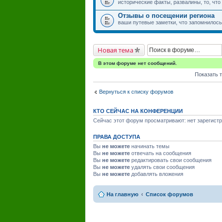
исторические факты, развалины, то, что
Отзывы о посещении региона
ваши путевые заметки, что запомнилось,
Новая тема
В этом форуме нет сообщений.
Показать 
Вернуться к списку форумов
КТО СЕЙЧАС НА КОНФЕРЕНЦИИ
Сейчас этот форум просматривают: нет зарегистр
ПРАВА ДОСТУПА
Вы
не можете
начинать темы
Вы
не можете
отвечать на сообщения
Вы
не можете
редактировать свои сообщения
Вы
не можете
удалять свои сообщения
Вы
не можете
добавлять вложения
На главную
Список форумов