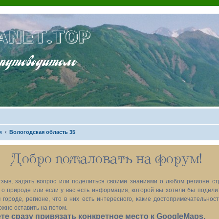
ANET.TOP
теводитель
и
Вологодская область 35
Добро пожаловать на форум!
зыв, задать вопрос или поделиться своими знаниями о любом регионе ст
х, о природе или если у вас есть информация, которой вы хотели бы подел
 городе, регионе, что в них есть интересного, какие достопримечательност
ожно оставить на потом.
е сразу привязать конкретное место к GoogleMaps.