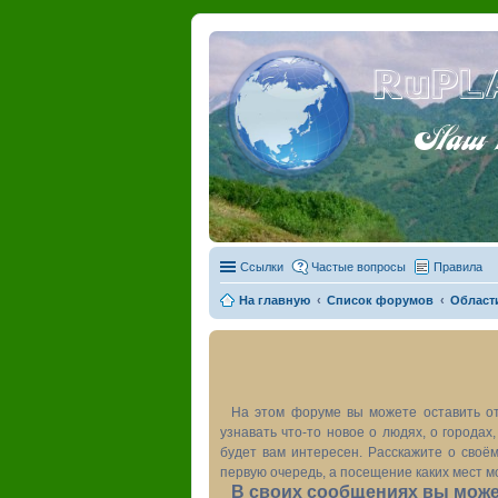
RuPL
Наш пу
Ссылки
Частые вопросы
Правила
На главную
Список форумов
Област
На этом форуме вы можете оставить от
узнавать что-то новое о людях, о города
будет вам интересен. Расскажите о своём
первую очередь, а посещение каких мест м
В своих сообщениях вы может