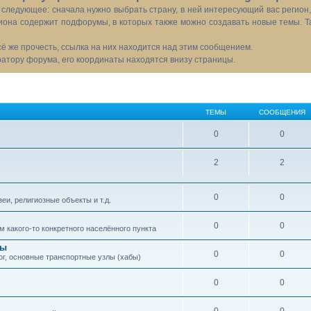
следующее: сначала нужно выбрать страну, в ней интересующий вас регион
иона содержит подфорумы, в которых также можно создавать новые темы. Т
всё же прочесть, ссылка на них находится над этим сообщением.
тору форума, его координаты находятся внизу страницы.
ТЕМЫ
СООБЩЕНИЯ
0
0
2
2
0
0
еи, религиозные объекты и т.д.
0
0
 какого-то конкретного населённого пункта
сы
0
0
ог, основные транспортные узлы (хабы)
0
0