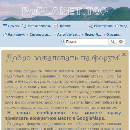
RuPLANET.TOP
Ссылки
Частые вопросы
Правила
Регистрация
Вход
На главную
Список форумов
Автономные округа
Ямало-Ненецкий автономный округ 89
Отзывы о посещении региона
П
ои
Добро пожаловать на форум!
ск
На этом форуме вы можете оставить отзыв, задать вопрос или
поделиться своими знаниями о любом регионе страны. Если вы
любите путешествовать, узнавать что-то новое о людях, о городах, о
природе или если у вас есть информация, которой вы хотели бы
поделиться с остальным миром, то этот форум будет вам интересен.
Расскажите о своём городе, регионе, что в них есть интересного,
какие достопримечательности стоит посетить, где стоит побывать в
первую очередь, а посещение каких мест можно оставить на потом.
В своих сообщениях вы можете сразу
привязать конкретное место к GoogleMaps.
Структура форума представляет из себя следующее: сначала
нужно выбрать страну, в ней интересующий вас регион, а уже в нём