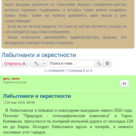
будут форумы разбитые по тематикам. Форум с названием центра
региона содержит подфорумы, в которых также можно создавать
новые темы. Также вы можете добавлять свои мысли в уже
существующие.
Если вы не читали правила, то стоит их всё же прочесть, ссылка на
них находится над этим сообщением.
Ваши пожелания направляйте администратору форума, его
координаты находятся внизу страницы.
Лабытнанги и окрестности
Ответить
1 сообщение • Страница
1
из
1
guru_nemo
Цитата
Администратор
Лабытнанги и окрестности
19 мар 2016, 08:58
С
о
В Лабытнангах я побывал в новогодние выходные нового 2010 года.
о
Посетил "Природно - этнографическом комплексе" в Горно-
б
щ
Князевске, прогулялся по полярной железной дороге от околодка 134
е
км до Харпа. Исходил Лабытнанги вдоль и поперёк, и немного
н
и
поснимал этот городок.
е