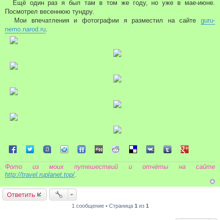
Ещё один раз я был там в том же году, но уже в мае-июне.
Посмотрел весеннюю тундру.
Мои впечатления и фотографии я разместил на сайте
guru-
nemo.narod.ru
.
Поделиться в Facebook
Поделиться в Twitter
Поделиться в Tuenti
Поделиться в Sonico
Поделиться в FriendFeed
Поделиться в Digg
Поделиться в Reddit
Поделиться в Delicious
Поделиться в VK
Поделиться в Tum
Поделиться 
Фото из моих путешествий и отчёты на сайте
http://travel.ruplanet.top/
.
Ответить
1 сообщение • Страница
1
из
1