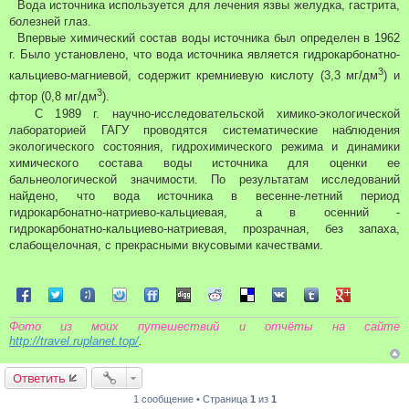
Вода источника используется для лечения язвы желудка, гастрита,
болезней глаз.
Впервые химический состав воды источника был определен в 1962
г. Было установлено, что вода источника является гидрокарбонатно-
3
кальциево-магниевой, содержит кремниевую кислоту (3,3 мг/дм
) и
3
фтор (0,8 мг/дм
).
С 1989 г. научно-исследовательской химико-экологической
лабораторией ГАГУ проводятся систематические наблюдения
экологического состояния, гидрохимического режима и динамики
химического состава воды источника для оценки ее
бальнеологической значимости. По результатам исследований
найдено, что вода источника в весенне-летний период
гидрокарбонатно-натриево-кальциевая, а в осенний -
гидрокарбонатно-кальциево-натриевая, прозрачная, без запаха,
слабощелочная, с прекрасными вкусовыми качествами.
Поделиться в Facebook
Поделиться в Twitter
Поделиться в Tuenti
Поделиться в Sonico
Поделиться в FriendFeed
Поделиться в Digg
Поделиться в Reddit
Поделиться в Delicious
Поделиться в VK
Поделиться в Tum
Поделиться 
Фото из моих путешествий и отчёты на сайте
http://travel.ruplanet.top/
.
Ответить
1 сообщение • Страница
1
из
1