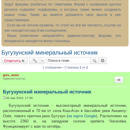
будут форумы разбитые по тематикам. Форум с названием центра
региона содержит подфорумы, в которых также можно создавать
новые темы. Также вы можете добавлять свои мысли в уже
существующие.
Если вы не читали правила, то стоит их всё же прочесть, ссылка на
них находится над этим сообщением.
Ваши пожелания направляйте администратору форума, его
координаты находятся внизу страницы.
Бугузунский минеральный источник
Ответить
1 сообщение • Страница
1
из
1
guru_nemo
Цитата
Администратор
Бугузунский минеральный источник
30 апр 2016, 17:56
С
о
Бугузунский источник - высокогорный минеральный источник,
о
расположенный в 70 км от села Кош-Агач в бассейне реки Аккаялу-
б
щ
Озёк, левого притока реки Бугузун (
на карте Google
). Расположен на
е
высоте 2360 м, на западном склоне хребета Чихачёва.
н
и
Функционирует с мая по октябрь.
е