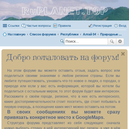
RuPLANET.TOP
Ссылки
Частые вопросы
Правила
Регистрация
Вход
На главную
Список форумов
Республики
Алтай 04
Природные объекты
П
ои
Добро пожаловать на форум!
ск
На этом форуме вы можете оставить отзыв, задать вопрос или
поделиться своими знаниями о любом регионе страны. Если вы
любите путешествовать, узнавать что-то новое о людях, о городах, о
природе или если у вас есть информация, которой вы хотели бы
поделиться с остальным миром, то этот форум будет вам интересен.
Расскажите о своём городе, регионе, что в них есть интересного,
какие достопримечательности стоит посетить, где стоит побывать в
первую очередь, а посещение каких мест можно оставить на потом.
В своих сообщениях вы можете сразу
привязать конкретное место к GoogleMaps.
Структура форума представляет из себя следующее: сначала
нужно выбрать страну, в ней интересующий вас регион, а уже в нём