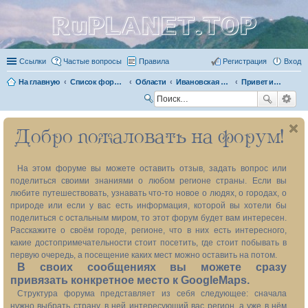
RuPLANET.TOP
Ссылки
Частые вопросы
Правила
Регистрация
Вход
На главную
Список форумов
Области
Ивановская область 37
Привет из прошлого
П
ои
Добро пожаловать на форум!
ск
На этом форуме вы можете оставить отзыв, задать вопрос или
поделиться своими знаниями о любом регионе страны. Если вы
любите путешествовать, узнавать что-то новое о людях, о городах, о
природе или если у вас есть информация, которой вы хотели бы
поделиться с остальным миром, то этот форум будет вам интересен.
Расскажите о своём городе, регионе, что в них есть интересного,
какие достопримечательности стоит посетить, где стоит побывать в
первую очередь, а посещение каких мест можно оставить на потом.
В своих сообщениях вы можете сразу
привязать конкретное место к GoogleMaps.
Структура форума представляет из себя следующее: сначала
нужно выбрать страну, в ней интересующий вас регион, а уже в нём