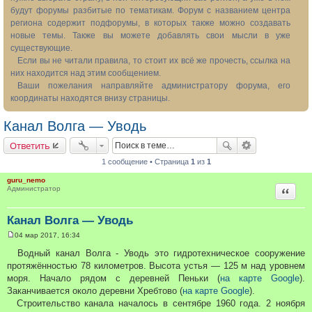
будут форумы разбитые по тематикам. Форум с названием центра
региона содержит подфорумы, в которых также можно создавать
новые темы. Также вы можете добавлять свои мысли в уже
существующие.
Если вы не читали правила, то стоит их всё же прочесть, ссылка на
них находится над этим сообщением.
Ваши пожелания направляйте администратору форума, его
координаты находятся внизу страницы.
Канал Волга — Уводь
Ответить
1 сообщение • Страница
1
из
1
guru_nemo
Цитата
Администратор
Канал Волга — Уводь
04 мар 2017, 16:34
С
о
Водный канал Волга - Уводь это гидротехническое сооружение
о
протяжённостью 78 километров. Высота устья — 125 м над уровнем
б
щ
моря. Начало рядом с деревней Пеньки (
на карте Google
).
е
Заканчивается около деревни Хребтово (
на карте Google
).
н
и
Строительство канала началось в сентябре 1960 года. 2 ноября
е