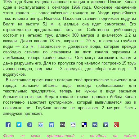
1965 года была пущена насосная станция в деревне Пеньки. Канал
сдан в эксплуатацию в сентябре 1966 года. Основное назначение
этого канала — водоснабжение стоящего на Уводи крупнейшего
текстильного центра Иваново. Насосная станция поднимает воду из
Волги на высоту 51 м, а дальше она идет самотеком. Его
строительство продолжалось пять лет. Собственно трубопровод
состоит из четырёх труб длиной 300 метров и диаметром 1,2 м
каждая. Длина канала 78 км, ширина — 20 м, а средняя глубина
воды — 2,5 м. Паводковые и дождевые воды, которые прежде
свободно стекали по лежавшим на пути канала овражкам и
ложбинкам, теперь крайне опасны. Они могут загрязнить канал и
даже разрушить его. Для их пропуска под каналом построено 15 труб
ливнепроводов, над ним — 3 акведука, для сбора этих вод — 9
водопусков.
В настоящее время канал потерял своё практическое значение для
города. Большие объемы воды, некогда требовавшиеся для
текстильных предприятий, теперь не нужны в виду закрытия
большинства из них. Вода в канале стоячая, плавают бобры. Канал
постепенно зарастает кустарником, который выпиливается раз в
несколько лет. Глубина канала не превышает 2 метров. Часть
акведуков протекает.
Поделиться в Facebook
Поделиться в Twitter
Поделиться в Tuenti
Поделиться в Sonico
Поделиться в FriendFeed
Поделиться в Digg
Поделиться в Reddit
Поделиться в Delicious
Поделиться в VK
Поделиться в Tum
Поделиться 
Фото из моих путешествий и отчёты на сайте