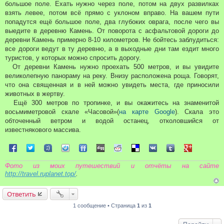
большое поле. Ехать нужно через поле, потом на двух развилках
взять левее, потом всё прямо с уклоном вправо. На вашем пути
попадутся ещё большое поле, два глубоких оврага, после чего вы
выедите в деревню Камень. От поворота с асфальтовой дороги до
деревни Камень примерно 8-10 километров. Не бойтесь заблудиться:
все дороги ведут в ту деревню, а в выходные дни там ездит много
туристов, у которых можно спросить дорогу.
От деревни Камень нужно проехать 500 метров, и вы увидите
великолепную панораму на реку. Внизу расположена роща. Говорят,
что она священная и в ней можно увидеть места, где приносили
животных в жертву.
Ещё 300 метров по тропинке, и вы окажитесь на знаменитой
восьмиметровой скале «Часовой»(
на карте Google
). Скала это
обточенный ветром и водой останец, отколовшийся от
известнякового массива.
Поделиться в Facebook
Поделиться в Twitter
Поделиться в Tuenti
Поделиться в Sonico
Поделиться в FriendFeed
Поделиться в Digg
Поделиться в Reddit
Поделиться в Delicious
Поделиться в VK
Поделиться в Tum
Поделиться 
Фото из моих путешествий и отчёты на сайте
http://travel.ruplanet.top/
.
Ответить
1 сообщение • Страница
1
из
1