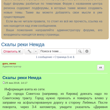
будут форумы разбитые по тематикам. Форум с названием центра
региона содержит подфорумы, в которых также можно создавать
новые темы. Также вы можете добавлять свои мысли в уже
существующие.
Если вы не читали правила, то стоит их всё же прочесть, ссылка на
них находится над этим сообщением.
Ваши пожелания направляйте администратору форума, его
координаты находятся внизу страницы.
Скалы реки Немда
Ответить
1 сообщение • Страница
1
из
1
guru_nemo
Цитата
Администратор
Скалы реки Немда
25 янв 2018, 14:17
С
о
Информация взята из сети.
о
До города Советска (например, из Кирова) доехать надо по
б
щ
Советскому тракту. Город нужно проехать и повернуть влево у
е
заправки на асфальтированную дорогу в сторону Лебяжья. После
н
и
поворота, через 3-4 километра, увидите указатель «Деревня
е