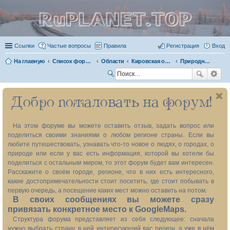
RuPLANET.TOP
Ссылки
Частые вопросы
Правила
Регистрация
Вход
На главную
Список форумов
Области
Кировская область 43
Природные объекты
П
ои
Добро пожаловать на форум!
ск
На этом форуме вы можете оставить отзыв, задать вопрос или
поделиться своими знаниями о любом регионе страны. Если вы
любите путешествовать, узнавать что-то новое о людях, о городах, о
природе или если у вас есть информация, которой вы хотели бы
поделиться с остальным миром, то этот форум будет вам интересен.
Расскажите о своём городе, регионе, что в них есть интересного,
какие достопримечательности стоит посетить, где стоит побывать в
первую очередь, а посещение каких мест можно оставить на потом.
В своих сообщениях вы можете сразу
привязать конкретное место к GoogleMaps.
Структура форума представляет из себя следующее: сначала
нужно выбрать страну, в ней интересующий вас регион, а уже в нём