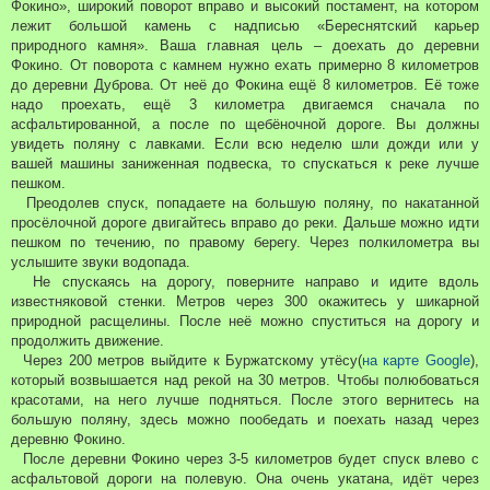
Фокино», широкий поворот вправо и высокий постамент, на котором
лежит большой камень с надписью «Береснятский карьер
природного камня». Ваша главная цель – доехать до деревни
Фокино. От поворота с камнем нужно ехать примерно 8 километров
до деревни Дуброва. От неё до Фокина ещё 8 километров. Её тоже
надо проехать, ещё 3 километра двигаемся сначала по
асфальтированной, а после по щебёночной дороге. Вы должны
увидеть поляну с лавками. Если всю неделю шли дожди или у
вашей машины заниженная подвеска, то спускаться к реке лучше
пешком.
Преодолев спуск, попадаете на большую поляну, по накатанной
просёлочной дороге двигайтесь вправо до реки. Дальше можно идти
пешком по течению, по правому берегу. Через полкилометра вы
услышите звуки водопада.
Не спускаясь на дорогу, поверните направо и идите вдоль
известняковой стенки. Метров через 300 окажитесь у шикарной
природной расщелины. После неё можно спуститься на дорогу и
продолжить движение.
Через 200 метров выйдите к Буржатскому утёсу(
на карте Google
),
который возвышается над рекой на 30 метров. Чтобы полюбоваться
красотами, на него лучше подняться. После этого вернитесь на
большую поляну, здесь можно пообедать и поехать назад через
деревню Фокино.
После деревни Фокино через 3-5 километров будет спуск влево с
асфальтовой дороги на полевую. Она очень укатана, идёт через