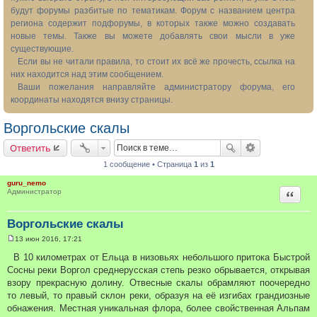
будут форумы разбитые по тематикам. Форум с названием центра
региона содержит подфорумы, в которых также можно создавать
новые темы. Также вы можете добавлять свои мысли в уже
существующие.
Если вы не читали правила, то стоит их всё же прочесть, ссылка на
них находится над этим сообщением.
Ваши пожелания направляйте администратору форума, его
координаты находятся внизу страницы.
Воргольские скалы
Ответить
1 сообщение • Страница
1
из
1
guru_nemo
Цитата
Администратор
Воргольские скалы
13 июн 2016, 17:21
С
о
В 10 километрах от Ельца в низовьях небольшого притока Быстрой
о
Сосны реки Воргол среднерусская степь резко обрывается, открывая
б
щ
взору прекрасную долину. Отвесные скалы обрамляют поочередно
е
то левый, то правый склон реки, образуя на её изгибах грандиозные
н
и
обнажения. Местная уникальная флора, более свойственная Альпам
е