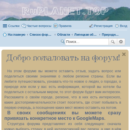
RuPLANET.TOP
Ссылки
Частые вопросы
Правила
Регистрация
Вход
На главную
Список форумов
Области
Липецкая область 48
Природные объекты
П
ои
Добро пожаловать на форум!
ск
На этом форуме вы можете оставить отзыв, задать вопрос или
поделиться своими знаниями о любом регионе страны. Если вы
любите путешествовать, узнавать что-то новое о людях, о городах, о
природе или если у вас есть информация, которой вы хотели бы
поделиться с остальным миром, то этот форум будет вам интересен.
Расскажите о своём городе, регионе, что в них есть интересного,
какие достопримечательности стоит посетить, где стоит побывать в
первую очередь, а посещение каких мест можно оставить на потом.
В своих сообщениях вы можете сразу
привязать конкретное место к GoogleMaps.
Структура форума представляет из себя следующее: сначала
нужно выбрать страну, в ней интересующий вас регион, а уже в нём