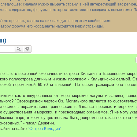
следующее: сначала нужно выбрать страну, в ней интересующий вас регион
иона содержит подфорумы, в которых также можно создавать новые темы. Т
всё же прочесть, ссылка на них находится над этим сообщением.
тору форума, его координаты находятся внизу страницы.
ин)
о в юго-восточной оконечности острова Кильдин в Баренцевом море
ского полуострова длинным и узким проливом - Кильдинской салмой. О
сокой перемычкой 60-70 м шириной. По своим размерам оно невел
икшие как отшнурованные от моря морские лагуны и заливы, вовс
ьного? "Своеобразной чертой Оз. Могильного является то обстоятельс
ановилось поразительное равновесие в балансе пресных и морских 
 существования и морских, и пресноводных организмов. Я не могу ука
Земном шаре, в коем существовала бы одновременно такая пестрая с
новодных," - писал Дерюгин.
айти на сайте
"Остров Кильдин"
.