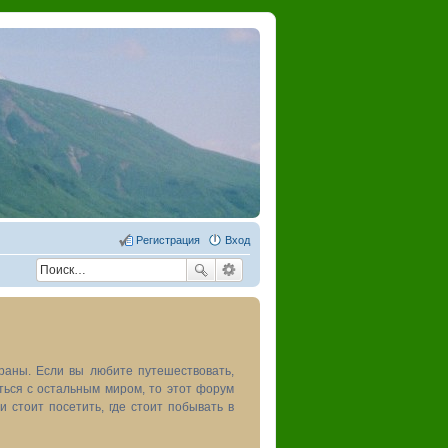
Регистрация
Вход
раны. Если вы любите путешествовать,
иться с остальным миром, то этот форум
и стоит посетить, где стоит побывать в