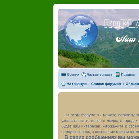
RuPL
Наш пу
Ссылки
Частые вопросы
Правила
На главную
Список форумов
Област
На этом форуме вы можете оставить от
узнавать что-то новое о людях, о города
будет вам интересен. Расскажите о своём
первую очередь, а посещение каких мест м
В своих сообщениях вы может