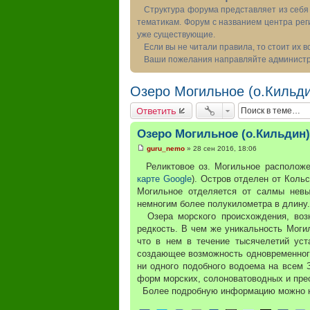
Структура форума представляет из себя 
тематикам. Форум с названием центра рег
уже существующие.
Если вы не читали правила, то стоит их 
Ваши пожелания направляйте администра
Озеро Могильное (о.Кильд
Ответить
Озеро Могильное (о.Кильдин)
guru_nemo
»
28 сен 2016, 18:06
С
о
Реликтовое оз. Могильное расположен
о
карте Google
). Остров отделен от Коль
б
щ
Могильное отделяется от салмы невы
е
немногим более полукилометра в длину.
н
и
Озера морского происхождения, возн
е
редкость. В чем же уникальность Могил
что в нем в течение тысячелетий уст
создающее возможность одновременного
ни одного подобного водоема на всем 
форм морских, солоноватоводных и прес
Более подробную информацию можно н