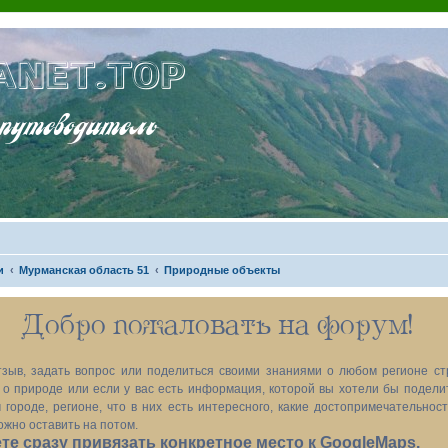
ANET.TOP
теводитель
и
Мурманская область 51
Природные объекты
Добро пожаловать на форум!
зыв, задать вопрос или поделиться своими знаниями о любом регионе ст
х, о природе или если у вас есть информация, которой вы хотели бы подел
 городе, регионе, что в них есть интересного, какие достопримечательност
ожно оставить на потом.
е сразу привязать конкретное место к GoogleMaps.