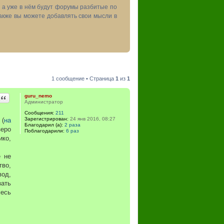
, а уже в нём будут форумы разбитые по
акже вы можете добавлять свои мысли в
1 сообщение • Страница
1
из
1
Цитата
guru_nemo
Администратор
Сообщения:
211
Зарегистрирован:
24 янв 2016, 08:27
 (
на
Благодарил (а):
2 раза
зеро
Поблагодарили:
6 раз
ико,
е не
тво,
вод,
зать
месь