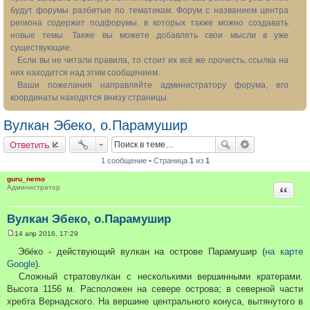
будут форумы разбитые по тематикам. Форум с названием центра
региона содержит подфорумы, в которых также можно создавать
новые темы. Также вы можете добавлять свои мысли в уже
существующие.
Если вы не читали правила, то стоит их всё же прочесть, ссылка на
них находится над этим сообщением.
Ваши пожелания направляйте администратору форума, его
координаты находятся внизу страницы.
Вулкан Эбеко, о.Парамушир
Ответить
1 сообщение • Страница
1
из
1
guru_nemo
Цитата
Администратор
Вулкан Эбеко, о.Парамушир
14 апр 2016, 17:29
С
о
Эбе́ко - действующий вулкан на острове Парамушир (
на карте
о
Google
).
б
щ
Сложный стратовулкан с несколькими вершинными кратерами.
е
Высота 1156 м. Расположен на севере острова; в северной части
н
и
хребта Вернадского. На вершине центрального конуса, вытянутого в
е