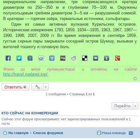
меридиональном направлении, три соприкасающихся кратера
диаметром по 250—350 м и глубинами 70—100 м. Окружены
полукольцевым гребнем диаметром 3—5 км — разрушенной соммой.
В кратерах — горячие озёра, термальные источники, сольфатары.
Один из самых активных вулканов Курильских островов.
Исторические извержения 1793, 1859, 1934—1935, 1963, 1967, 1987—
1990, 1998, 2007, 2009 гг. Во время извержения в сентябре 1859,
густые серные пары закрывали соседний остров Шумшу, вызывая у
жителей тошноту и головную боль.
Поделиться в Facebook
Поделиться в Twitter
Поделиться в Tuenti
Поделиться в Sonico
Поделиться в FriendFeed
Поделиться в Digg
Поделиться в Reddit
Поделиться в Delicious
Поделиться в VK
Поделиться в Tum
Поделиться 
Фото из моих путешествий и отчёты на сайте
http://travel.ruplanet.top/
.
Ответить
1 сообщение • Страница
1
из
1
Перейти
КТО СЕЙЧАС НА КОНФЕРЕНЦИИ
Сейчас этот форум просматривают: нет зарегистрированных пользователей и 1
гость
На главную
Список форумов
Наша команда