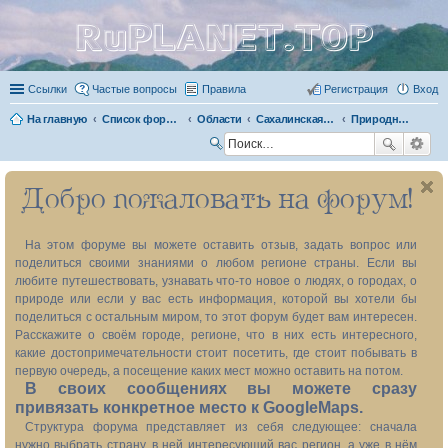
RuPLANET.TOP
Ссылки
Частые вопросы
Правила
Регистрация
Вход
На главную
Список форумов
Области
Сахалинская область 65
Природные объекты
П
ои
Добро пожаловать на форум!
ск
На этом форуме вы можете оставить отзыв, задать вопрос или
поделиться своими знаниями о любом регионе страны. Если вы
любите путешествовать, узнавать что-то новое о людях, о городах, о
природе или если у вас есть информация, которой вы хотели бы
поделиться с остальным миром, то этот форум будет вам интересен.
Расскажите о своём городе, регионе, что в них есть интересного,
какие достопримечательности стоит посетить, где стоит побывать в
первую очередь, а посещение каких мест можно оставить на потом.
В своих сообщениях вы можете сразу
привязать конкретное место к GoogleMaps.
Структура форума представляет из себя следующее: сначала
нужно выбрать страну, в ней интересующий вас регион, а уже в нём