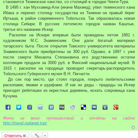
становится Тюменское ханство, со столицей в городке Чинги-Тура.
В 1495 г. хан Муххамед-Али (иначе Махмед), убил тюменского хана
Ибака и перенес столицу государства из Тюмени на правый берег
Иртыша, в район современного Тобольска. Так образовалась новая
столица Сибири. В русских летописях городок назван Кашлык,
третье его название Искер.
Раскопки на Искере впервые были проведены летом 1881 г.
художником М.С. Знаменским. Они дали богатый материал
татарского быта. После открытия Томского университета материалы
Знаменского были приобретены за 300 руб. Однако, в 1897 г. уже
после смерти Михаила Степановича его родственники остатки
коллекции продали за 3000 руб. в Финский национальный музей. В
1915 г. раскопки на городище проводил секретарь-распорядитель
Тобольского Губернского музея В.Н. Пигнатти.
До сих пор место, где стоял городок, покрыто любительскими
раскопами, ямами и шурфами. И как их деды - прадеды на Искер
приходят ребятишки из окрестных деревень, искать сокровища хана
Кучума.
Поделиться в Facebook
Поделиться в Twitter
Поделиться в Tuenti
Поделиться в Sonico
Поделиться в FriendFeed
Поделиться в Digg
Поделиться в Reddit
Поделиться в Delicious
Поделиться в VK
Поделиться в Tum
Поделиться 
Фото из моих путешествий и отчёты на сайте
http://travel.ruplanet.top/
.
Ответить