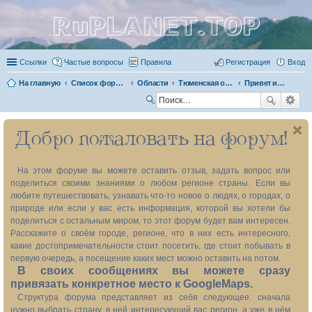
RuPLANET.TOP
Ссылки
Частые вопросы
Правила
Регистрация
Вход
На главную
Список форумов
Области
Тюменская область (без ХМАО и ЯНАО) 72
Привет из прошлого
П
ои
Добро пожаловать на форум!
ск
На этом форуме вы можете оставить отзыв, задать вопрос или
поделиться своими знаниями о любом регионе страны. Если вы
любите путешествовать, узнавать что-то новое о людях, о городах, о
природе или если у вас есть информация, которой вы хотели бы
поделиться с остальным миром, то этот форум будет вам интересен.
Расскажите о своём городе, регионе, что в них есть интересного,
какие достопримечательности стоит посетить, где стоит побывать в
первую очередь, а посещение каких мест можно оставить на потом.
В своих сообщениях вы можете сразу
привязать конкретное место к GoogleMaps.
Структура форума представляет из себя следующее: сначала
нужно выбрать страну, в ней интересующий вас регион, а уже в нём