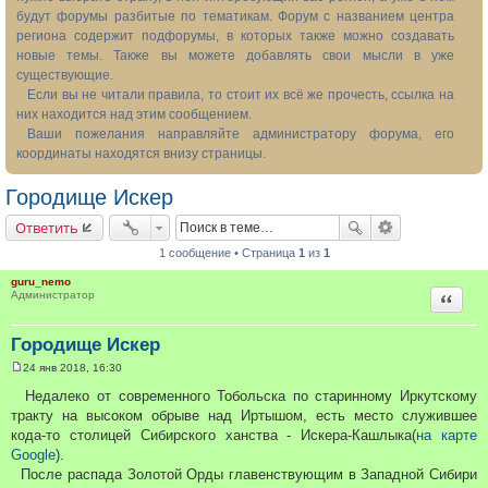
будут форумы разбитые по тематикам. Форум с названием центра
региона содержит подфорумы, в которых также можно создавать
новые темы. Также вы можете добавлять свои мысли в уже
существующие.
Если вы не читали правила, то стоит их всё же прочесть, ссылка на
них находится над этим сообщением.
Ваши пожелания направляйте администратору форума, его
координаты находятся внизу страницы.
Городище Искер
Ответить
1 сообщение • Страница
1
из
1
guru_nemo
Цитата
Администратор
Городище Искер
24 янв 2018, 16:30
С
о
Недалеко от современного Тобольска по старинному Иркутскому
о
тракту на высоком обрыве над Иртышом, есть место служившее
б
щ
кода-то столицей Сибирского ханства - Искера-Кашлыка(
на карте
е
Google
).
н
и
После распада Золотой Орды главенствующим в Западной Сибири
е